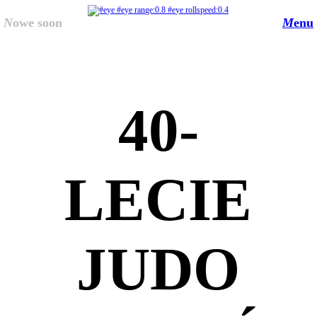
N
owe soon
M
enu
40-
LECIE
JUDO